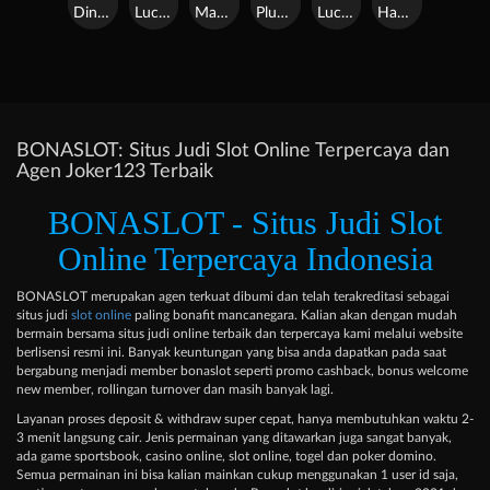
Dino Drop
Lucky Dog
Master Gems
Plushie Wins
Lucky Dice
Happy Nets
BONASLOT: Situs Judi Slot Online Terpercaya dan
Agen Joker123 Terbaik
BONASLOT - Situs Judi Slot
Online Terpercaya Indonesia
BONASLOT merupakan agen terkuat dibumi dan telah terakreditasi sebagai
situs judi
slot online
paling bonafit mancanegara. Kalian akan dengan mudah
bermain bersama situs judi online terbaik dan terpercaya kami melalui website
berlisensi resmi ini. Banyak keuntungan yang bisa anda dapatkan pada saat
bergabung menjadi member bonaslot seperti promo cashback, bonus welcome
new member, rollingan turnover dan masih banyak lagi.
Layanan proses deposit & withdraw super cepat, hanya membutuhkan waktu 2-
3 menit langsung cair. Jenis permainan yang ditawarkan juga sangat banyak,
ada game sportsbook, casino online, slot online, togel dan poker domino.
Semua permainan ini bisa kalian mainkan cukup menggunakan 1 user id saja,