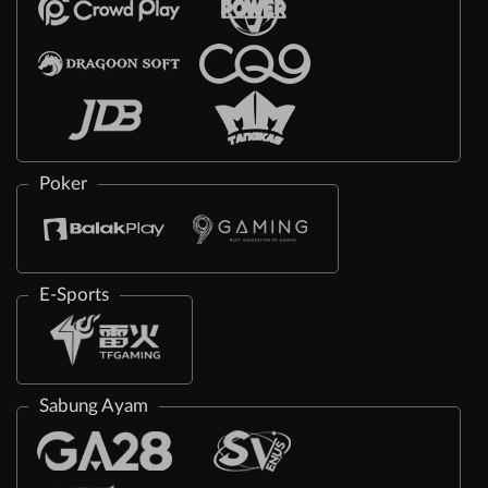
Poker
E-Sports
Sabung Ayam