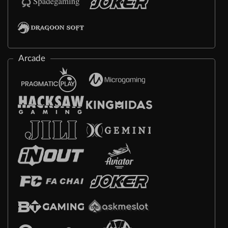
Arcade