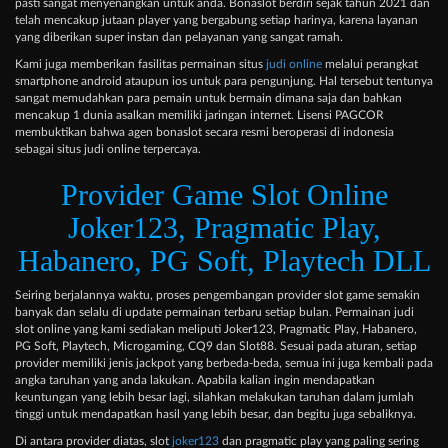
pasti sangat menyenangkan untuk anda. Bonaslot berdiri sejak tahun 2021 dan
telah mencakup jutaan player yang bergabung setiap harinya, karena layanan
yang diberikan super instan dan pelayanan yang sangat ramah.
Kami juga memberikan fasilitas permainan situs
judi online
melalui perangkat
smartphone android ataupun ios untuk para pengunjung. Hal tersebut tentunya
sangat memudahkan para pemain untuk bermain dimana saja dan bahkan
mencakup 1 dunia asalkan memiliki jaringan internet. Lisensi PAGCOR
membuktikan bahwa agen bonaslot secara resmi beroperasi di indonesia
sebagai situs judi online terpercaya.
Provider Game Slot Online
Joker123, Pragmatic Play,
Habanero, PG Soft, Playtech DLL
Seiring berjalannya waktu, proses pengembangan provider slot game semakin
banyak dan selalu di update permainan terbaru setiap bulan. Permainan judi
slot online yang kami sediakan meliputi Joker123, Pragmatic Play, Habanero,
PG Soft, Playtech, Microgaming, CQ9 dan Slot88. Sesuai pada aturan, setiap
provider memiliki jenis jackpot yang berbeda-beda, semua ini juga kembali pada
angka taruhan yang anda lakukan. Apabila kalian ingin mendapatkan
keuntungan yang lebih besar lagi, silahkan melakukan taruhan dalam jumlah
tinggi untuk mendapatkan hasil yang lebih besar, dan begitu juga sebaliknya.
Di antara provider diatas, slot
joker123
dan pragmatic play yang paling sering