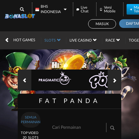
BHS
Live
Versi
Ma
Chat
Mobile
Te
INDONESIA
DAFTA
MASUK
IDR
12,678,842,
HOT GAMES
SLOTS
LIVE CASINO
RACE
TOG
FAT PANDA
SEMUA
PERMAINAN
TOP
VIDEO
20
SLOTS