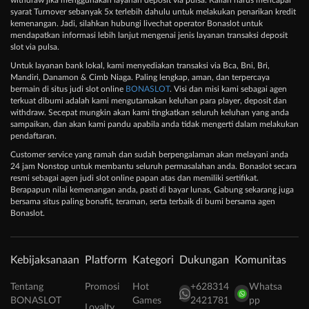
syarat Turnover sebanyak 5x terlebih dahulu untuk melakukan penarikan kredit
kemenangan. Jadi, silahkan hubungi livechat operator Bonaslot untuk
mendapatkan informasi lebih lanjut mengenai jenis layanan transaksi deposit
slot via pulsa.
Untuk layanan bank lokal, kami menyediakan transaksi via Bca, Bni, Bri,
Mandiri, Danamon & Cimb Niaga. Paling lengkap, aman, dan terpercaya
bermain di situs judi slot online
BONASLOT
. Visi dan misi kami sebagai agen
terkuat dibumi adalah kami mengutamakan keluhan para player, deposit dan
withdraw. Secepat mungkin akan kami tingkatkan seluruh keluhan yang anda
sampaikan, dan akan kami pandu apabila anda tidak mengerti dalam melakukan
pendaftaran.
Customer service yang ramah dan sudah berpengalaman akan melayani anda
24 jam Nonstop untuk membantu seluruh permasalahan anda. Bonaslot secara
resmi sebagai agen judi slot online papan atas dan memiliki sertifikat.
Berapapun nilai kemenangan anda, pasti di bayar lunas, Gabung sekarang juga
bersama situs paling bonafit, teraman, serta terbaik di bumi bersama agen
Bonaslot.
Kebijaksanaan
Platform
Kategori
Dukungan
Komunitas
Tentang
Promosi
Hot
+628314
Whatsa
BONASLOT
Games
2421781
pp
Loyalty