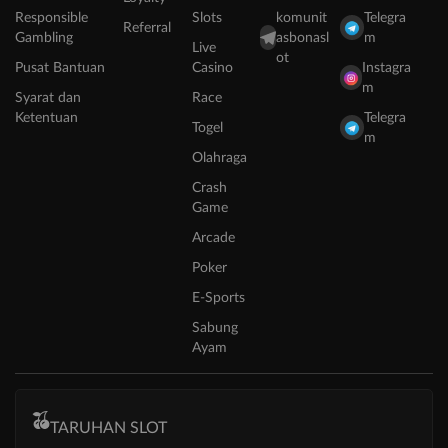
Responsible
Slots
komunit
Telegra
Referral
Gambling
asbonasl
m
Live
ot
Pusat Bantuan
Casino
Instagra
m
Syarat dan
Race
Ketentuan
Telegra
Togel
m
Olahraga
Crash
Game
Arcade
Poker
E-Sports
Sabung
Ayam
TARUHAN SLOT