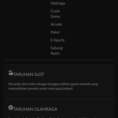
Olahraga
Crash
Game
Arcade
Poker
E-Sports
Sabung
Ayam
TARUHAN SLOT
Penyedia slot online dengan beragam pilihan game menarik yang
memudahkan pemain untuk mencapai jackpot
TARUHAN OLAHRAGA