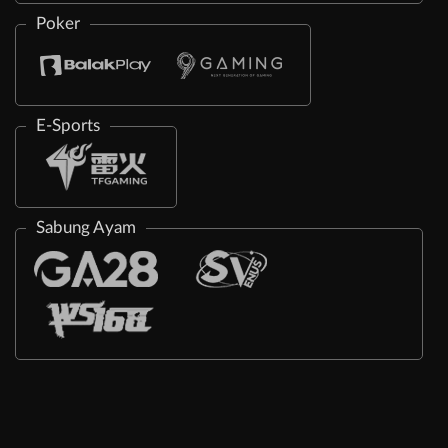
Poker
E-Sports
Sabung Ayam