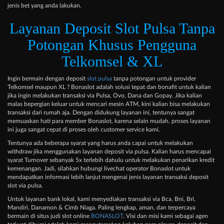
jenis bet yang anda lakukan.
Layanan Deposit Slot Pulsa Tanpa
Potongan Khusus Pengguna
Telkomsel & XL
Ingin bermain dengan deposit
slot pulsa
tanpa potongan untuk provider
Telkomsel maupun XL ? Bonaslot adalah solusi tepat dan bonafit untuk kalian
jika ingin melakukan transaksi via Pulsa, Ovo, Dana dan Gopay. Jika kalian
malas bepergian keluar untuk mencari mesin ATM, kini kalian bisa melakukan
transaksi dari rumah aja. Dengan didukung layanan ini, tentunya sangat
memuaskan hati para member Bonaslot, karena selain mudah, proses layanan
ini juga sangat cepat di proses oleh customer service kami.
Tentunya ada beberapa syarat yang harus anda capai untuk melakukan
withdraw jika menggunakan layanan deposit via pulsa. Kalian harus mencapai
syarat Turnover sebanyak 5x terlebih dahulu untuk melakukan penarikan kredit
kemenangan. Jadi, silahkan hubungi livechat operator Bonaslot untuk
mendapatkan informasi lebih lanjut mengenai jenis layanan transaksi deposit
slot via pulsa.
Untuk layanan bank lokal, kami menyediakan transaksi via Bca, Bni, Bri,
Mandiri, Danamon & Cimb Niaga. Paling lengkap, aman, dan terpercaya
bermain di situs judi slot online
BONASLOT
. Visi dan misi kami sebagai agen