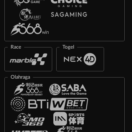
Race
Togel
Olahraga