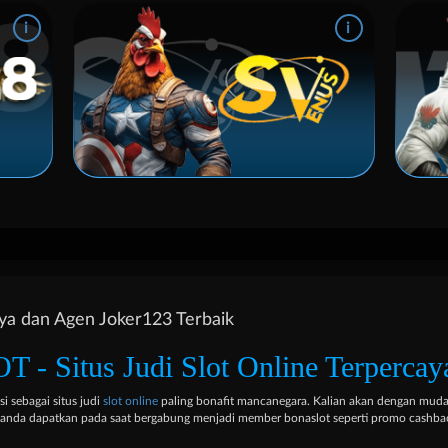
i
i
ya dan Agen Joker123 Terbaik
- Situs Judi Slot Online Terpercaya
 sebagai situs judi
slot online
paling bonafit mancanegara. Kalian akan dengan mudah
isa anda dapatkan pada saat bergabung menjadi member bonaslot seperti promo cashb