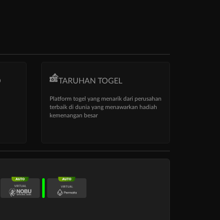
O
TARUHAN TOGEL
Platform togel yang menarik dari perusahan
terbaik di dunia yang menawarkan hadiah
kemenangan besar