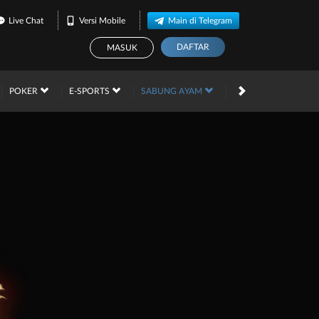
Live Chat
Versi Mobile
Main di Telegram
DAFTAR
MASUK
PROMOSI
POKER
E-SPORTS
SABUNG AYAM