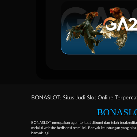
BONASLOT: Situs Judi Slot Online Terperca
BONASLOT 
BONASLOT merupakan agen terkuat dibumi dan telah terakreditasi
melalui website berlisensi resmi ini. Banyak keuntungan yang b
banyak lagi.