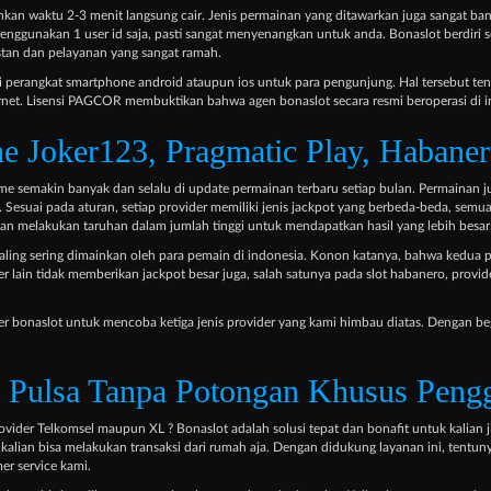
n waktu 2-3 menit langsung cair. Jenis permainan yang ditawarkan juga sangat banya
nggunakan 1 user id saja, pasti sangat menyenangkan untuk anda. Bonaslot berdiri 
nstan dan pelayanan yang sangat ramah.
i perangkat smartphone android ataupun ios untuk para pengunjung. Hal tersebut 
rnet. Lisensi PAGCOR membuktikan bahwa agen bonaslot secara resmi beroperasi di ind
e Joker123, Pragmatic Play, Habane
me semakin banyak dan selalu di update permainan terbaru setiap bulan. Permainan ju
Sesuai pada aturan, setiap provider memiliki jenis jackpot yang berbeda-beda, semua
kan melakukan taruhan dalam jumlah tinggi untuk mendapatkan hasil yang lebih besar,
ling sering dimainkan oleh para pemain di indonesia. Konon katanya, bahwa kedua pr
er lain tidak memberikan jackpot besar juga, salah satunya pada slot habanero, pro
 bonaslot untuk mencoba ketiga jenis provider yang kami himbau diatas. Dengan be
t Pulsa Tanpa Potongan Khusus Pen
ider Telkomsel maupun XL ? Bonaslot adalah solusi tepat dan bonafit untuk kalian j
 kalian bisa melakukan transaksi dari rumah aja. Dengan didukung layanan ini, tent
er service kami.