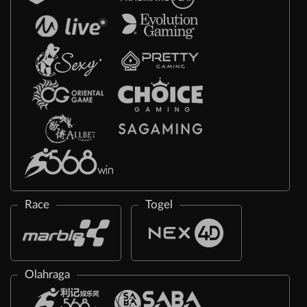
Race
Togel
Olahraga