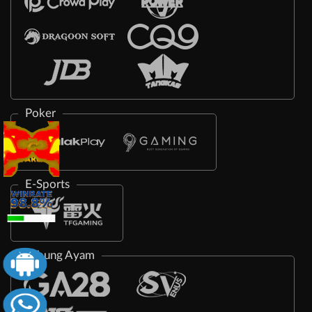
Poker
E-Sports
Sabung Ayam