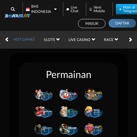
BHS
Live
Versi
Main di
Chat
Mobile
Telegra
INDONESIA
DAFTAR
MASUK
HOT GAMES
SLOTS
LIVE CASINO
RACE
TOG
Permainan
i
i
i
i
i
i
i
i
i