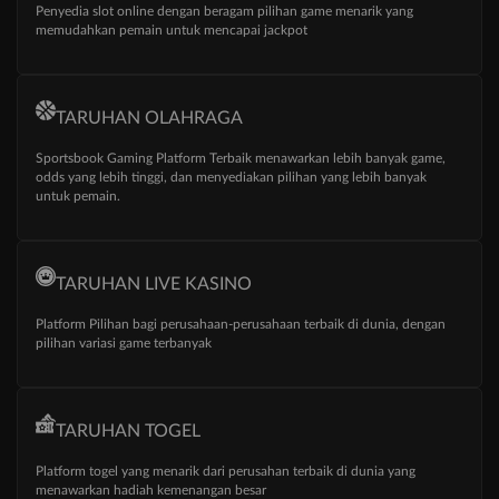
Penyedia slot online dengan beragam pilihan game menarik yang
memudahkan pemain untuk mencapai jackpot
TARUHAN OLAHRAGA
Sportsbook Gaming Platform Terbaik menawarkan lebih banyak game,
odds yang lebih tinggi, dan menyediakan pilihan yang lebih banyak
untuk pemain.
TARUHAN LIVE KASINO
Platform Pilihan bagi perusahaan-perusahaan terbaik di dunia, dengan
pilihan variasi game terbanyak
TARUHAN TOGEL
Platform togel yang menarik dari perusahan terbaik di dunia yang
menawarkan hadiah kemenangan besar