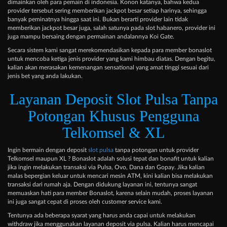
dimainkan oleh para pemain di indonesia. Konon katanya, bahwa kedua
provider tersebut sering memberikan jackpot besar setiap harinya, sehingga
banyak peminatnya hingga saat ini. Bukan berarti provider lain tidak
memberikan jackpot besar juga, salah satunya pada slot habanero, provider ini
juga mampu bersaing dengan permainan andalannya Koi Gate.
Secara sistem kami sangat merekomendasikan kepada para member bonaslot
untuk mencoba ketiga jenis provider yang kami himbau diatas. Dengan begitu,
kalian akan merasakan kemenangan sensational yang amat tinggi sesuai dari
jenis bet yang anda lakukan.
Layanan Deposit Slot Pulsa Tanpa
Potongan Khusus Pengguna
Telkomsel & XL
Ingin bermain dengan deposit
slot pulsa
tanpa potongan untuk provider
Telkomsel maupun XL ? Bonaslot adalah solusi tepat dan bonafit untuk kalian
jika ingin melakukan transaksi via Pulsa, Ovo, Dana dan Gopay. Jika kalian
malas bepergian keluar untuk mencari mesin ATM, kini kalian bisa melakukan
transaksi dari rumah aja. Dengan didukung layanan ini, tentunya sangat
memuaskan hati para member Bonaslot, karena selain mudah, proses layanan
ini juga sangat cepat di proses oleh customer service kami.
Tentunya ada beberapa syarat yang harus anda capai untuk melakukan
withdraw jika menggunakan layanan deposit via pulsa. Kalian harus mencapai