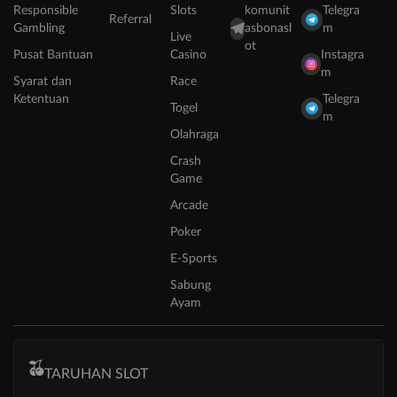
Responsible
Slots
komunit
Telegra
Referral
Gambling
asbonasl
m
Live
ot
Pusat Bantuan
Casino
Instagra
m
Syarat dan
Race
Ketentuan
Telegra
Togel
m
Olahraga
Crash
Game
Arcade
Poker
E-Sports
Sabung
Ayam
TARUHAN SLOT