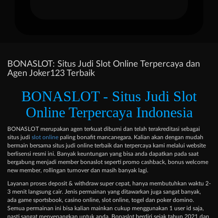
BONASLOT: Situs Judi Slot Online Terpercaya dan
Agen Joker123 Terbaik
BONASLOT - Situs Judi Slot
Online Terpercaya Indonesia
BONASLOT merupakan agen terkuat dibumi dan telah terakreditasi sebagai
situs judi
slot online
paling bonafit mancanegara. Kalian akan dengan mudah
bermain bersama situs judi online terbaik dan terpercaya kami melalui website
berlisensi resmi ini. Banyak keuntungan yang bisa anda dapatkan pada saat
bergabung menjadi member bonaslot seperti promo cashback, bonus welcome
new member, rollingan turnover dan masih banyak lagi.
Layanan proses deposit & withdraw super cepat, hanya membutuhkan waktu 2-
3 menit langsung cair. Jenis permainan yang ditawarkan juga sangat banyak,
ada game sportsbook, casino online, slot online, togel dan poker domino.
Semua permainan ini bisa kalian mainkan cukup menggunakan 1 user id saja,
pasti sangat menyenangkan untuk anda. Bonaslot berdiri sejak tahun 2021 dan