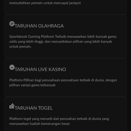
memudahkan pemain untuk mencapai jackpot
TARUHAN OLAHRAGA
Sportsbook Gaming Platform Terbaik menawarkan lebih banyak game,
odds yang lebih tinggi, dan menyediakan pilihan yang lebih banyak
untuk pemain.
TARUHAN LIVE KASINO
Platform Pilihan bagi perusahaan-perusahaan terbaik di dunia, dengan
pilihan variasi game terbanyak
TARUHAN TOGEL
Platform togel yang menarik dari perusahan terbaik di dunia yang
menawarkan hadiah kemenangan besar