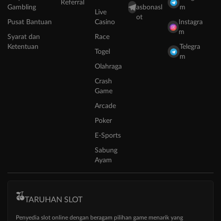
Referral
Gambling
asbonasl
m
Live
ot
Pusat Bantuan
Casino
Instagra
m
Syarat dan
Race
Ketentuan
Telegra
Togel
m
Olahraga
Crash
Game
Arcade
Poker
E-Sports
Sabung
Ayam
TARUHAN SLOT
Penyedia slot online dengan beragam pilihan game menarik yang