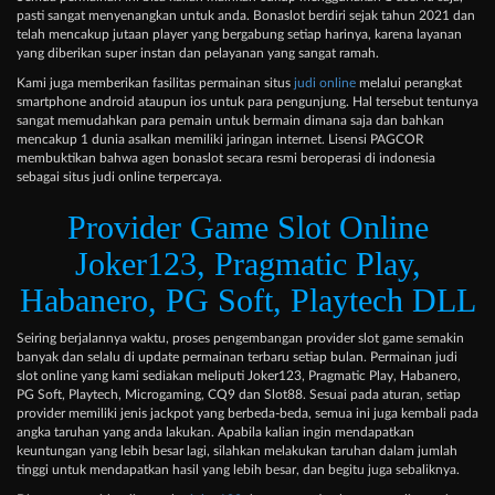
pasti sangat menyenangkan untuk anda. Bonaslot berdiri sejak tahun 2021 dan
telah mencakup jutaan player yang bergabung setiap harinya, karena layanan
yang diberikan super instan dan pelayanan yang sangat ramah.
Kami juga memberikan fasilitas permainan situs
judi online
melalui perangkat
smartphone android ataupun ios untuk para pengunjung. Hal tersebut tentunya
sangat memudahkan para pemain untuk bermain dimana saja dan bahkan
mencakup 1 dunia asalkan memiliki jaringan internet. Lisensi PAGCOR
membuktikan bahwa agen bonaslot secara resmi beroperasi di indonesia
sebagai situs judi online terpercaya.
Provider Game Slot Online
Joker123, Pragmatic Play,
Habanero, PG Soft, Playtech DLL
Seiring berjalannya waktu, proses pengembangan provider slot game semakin
banyak dan selalu di update permainan terbaru setiap bulan. Permainan judi
slot online yang kami sediakan meliputi Joker123, Pragmatic Play, Habanero,
PG Soft, Playtech, Microgaming, CQ9 dan Slot88. Sesuai pada aturan, setiap
provider memiliki jenis jackpot yang berbeda-beda, semua ini juga kembali pada
angka taruhan yang anda lakukan. Apabila kalian ingin mendapatkan
keuntungan yang lebih besar lagi, silahkan melakukan taruhan dalam jumlah
tinggi untuk mendapatkan hasil yang lebih besar, dan begitu juga sebaliknya.