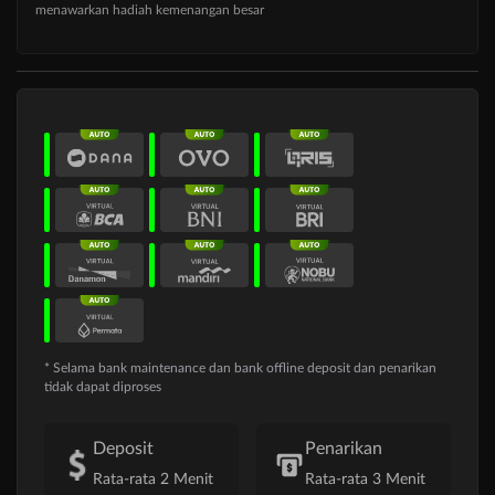
menawarkan hadiah kemenangan besar
* Selama bank maintenance dan bank offline deposit dan penarikan
tidak dapat diproses
Deposit
Penarikan
Rata-rata 2 Menit
Rata-rata 3 Menit