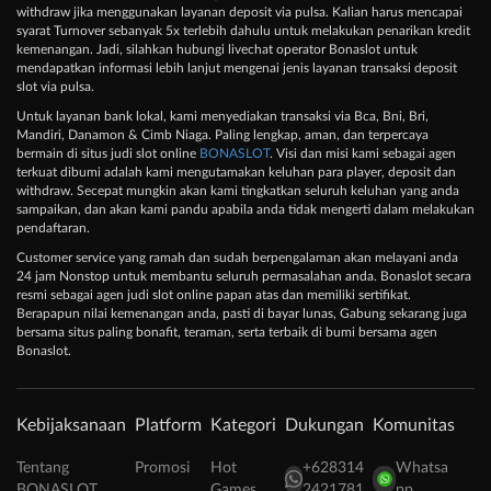
withdraw jika menggunakan layanan deposit via pulsa. Kalian harus mencapai
syarat Turnover sebanyak 5x terlebih dahulu untuk melakukan penarikan kredit
kemenangan. Jadi, silahkan hubungi livechat operator Bonaslot untuk
mendapatkan informasi lebih lanjut mengenai jenis layanan transaksi deposit
slot via pulsa.
Untuk layanan bank lokal, kami menyediakan transaksi via Bca, Bni, Bri,
Mandiri, Danamon & Cimb Niaga. Paling lengkap, aman, dan terpercaya
bermain di situs judi slot online
BONASLOT
. Visi dan misi kami sebagai agen
terkuat dibumi adalah kami mengutamakan keluhan para player, deposit dan
withdraw. Secepat mungkin akan kami tingkatkan seluruh keluhan yang anda
sampaikan, dan akan kami pandu apabila anda tidak mengerti dalam melakukan
pendaftaran.
Customer service yang ramah dan sudah berpengalaman akan melayani anda
24 jam Nonstop untuk membantu seluruh permasalahan anda. Bonaslot secara
resmi sebagai agen judi slot online papan atas dan memiliki sertifikat.
Berapapun nilai kemenangan anda, pasti di bayar lunas, Gabung sekarang juga
bersama situs paling bonafit, teraman, serta terbaik di bumi bersama agen
Bonaslot.
Kebijaksanaan
Platform
Kategori
Dukungan
Komunitas
Tentang
Promosi
Hot
+628314
Whatsa
BONASLOT
Games
2421781
pp