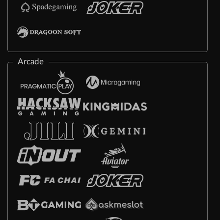
Arcade