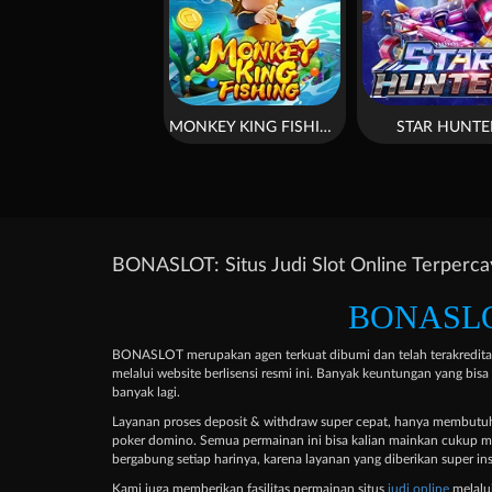
MONKEY KING FISHING
STAR HUNTE
BONASLOT: Situs Judi Slot Online Terperca
BONASLOT 
BONASLOT merupakan agen terkuat dibumi dan telah terakreditasi
melalui website berlisensi resmi ini. Banyak keuntungan yang b
banyak lagi.
Layanan proses deposit & withdraw super cepat, hanya membutuhka
poker domino. Semua permainan ini bisa kalian mainkan cukup me
bergabung setiap harinya, karena layanan yang diberikan super i
Kami juga memberikan fasilitas permainan situs
judi online
melalu