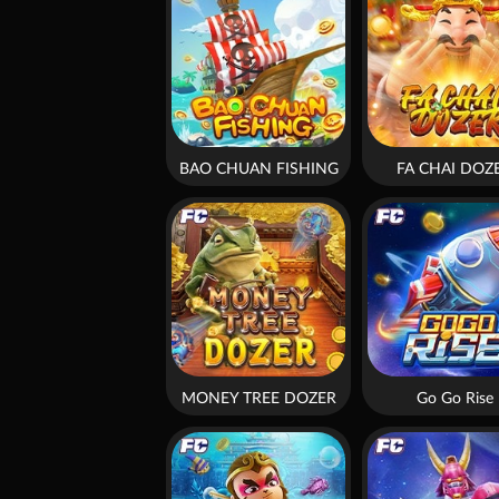
BAO CHUAN FISHING
FA CHAI DOZ
MONEY TREE DOZER
Go Go Rise