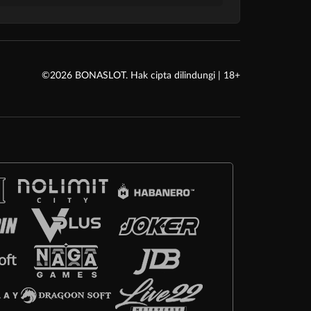
©2026 BONASLOT. Hak cipta dilindungi | 18+