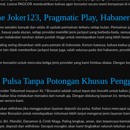
rnet. Lisensi PAGCOR membuktikan bahwa agen bonaslot secara resmi beroperasi di ind
e Joker123, Pragmatic Play, Habane
me semakin banyak dan selalu di update permainan terbaru setiap bulan. Permainan ju
Sesuai pada aturan, setiap provider memiliki jenis jackpot yang berbeda-beda, semua
kan melakukan taruhan dalam jumlah tinggi untuk mendapatkan hasil yang lebih besar,
ling sering dimainkan oleh para pemain di indonesia. Konon katanya, bahwa kedua pr
er lain tidak memberikan jackpot besar juga, salah satunya pada slot habanero, pro
 bonaslot untuk mencoba ketiga jenis provider yang kami himbau diatas. Dengan be
t Pulsa Tanpa Potongan Khusus Pen
ider Telkomsel maupun XL ? Bonaslot adalah solusi tepat dan bonafit untuk kalian j
 kalian bisa melakukan transaksi dari rumah aja. Dengan didukung layanan ini, tent
er service kami.
ukan withdraw jika menggunakan layanan deposit via pulsa. Kalian harus mencapai s
ator Bonaslot untuk mendapatkan informasi lebih lanjut mengenai jenis layanan transa
i, Bri, Mandiri, Danamon & Cimb Niaga. Paling lengkap, aman, dan terpercaya bermain 
er, deposit dan withdraw. Secepat mungkin akan kami tingkatkan seluruh keluhan y