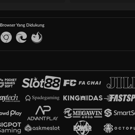
Browser Yang Didukung