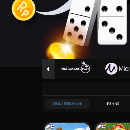
SEMUA PERMAINAN
FISHING