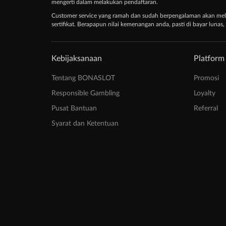
mengerti dalam melakukan pendaftaran.
Customer service yang ramah dan sudah berpengalaman akan mela
sertifikat. Berapapun nilai kemenangan anda, pasti di bayar lunas
Kebijaksanaan
Platform
Tentang BONASLOT
Promosi
Responsible Gambling
Loyalty
Pusat Bantuan
Referral
Syarat dan Ketentuan