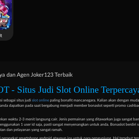
R
ya dan Agen Joker123 Terbaik
- Situs Judi Slot Online Terpercaya
 sebagai situs judi
slot online
paling bonafit mancanegara. Kalian akan dengan mudah
isa anda dapatkan pada saat bergabung menjadi member bonaslot seperti promo cashb
n waktu 2-3 menit langsung cair. Jenis permainan yang ditawarkan juga sangat banya
nggunakan 1 user id saja, pasti sangat menyenangkan untuk anda. Bonaslot berdiri 
nstan dan pelayanan yang sangat ramah.
i perangkat smartphone android ataupun ios untuk para pengunjung. Hal tersebut 