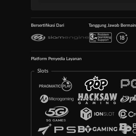
Bersertifikasi Dari
Tanggung Jawab Bermain
Platform Penyedia Layanan
Slots