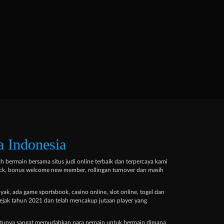
 Indonesia
 bermain bersama situs judi online terbaik dan terpercaya kami
ack, bonus welcome new member, rollingan turnover dan masih
k, ada game sportsbook, casino online, slot online, togel dan
sejak tahun 2021 dan telah mencakup jutaan player yang
tentunya sangat memudahkan para pemain untuk bermain dimana