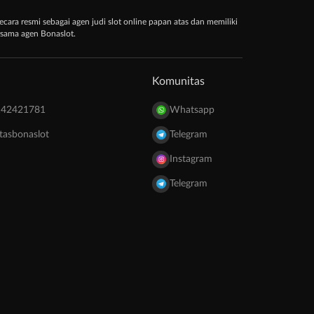
a resmi sebagai agen judi slot online papan atas dan memiliki
ersama agen Bonaslot.
Komunitas
142421781
Whatsapp
tasbonaslot
Telegram
Instagram
Telegram