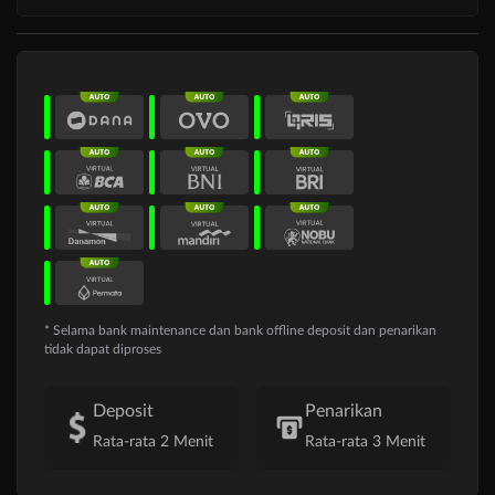
* Selama bank maintenance dan bank offline deposit dan penarikan
tidak dapat diproses
Deposit
Penarikan
Rata-rata 2 Menit
Rata-rata 3 Menit