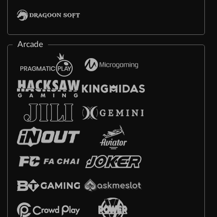
Arcade