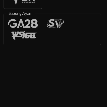
Sabung Ayam