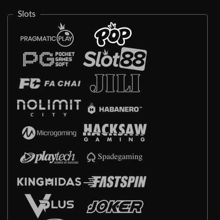
Slots