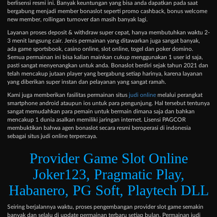
berlisensi resmi ini. Banyak keuntungan yang bisa anda dapatkan pada saat
bergabung menjadi member bonaslot seperti promo cashback, bonus welcome
new member, rollingan turnover dan masih banyak lagi.
Layanan proses deposit & withdraw super cepat, hanya membutuhkan waktu 2-
3 menit langsung cair. Jenis permainan yang ditawarkan juga sangat banyak,
ada game sportsbook, casino online, slot online, togel dan poker domino.
Semua permainan ini bisa kalian mainkan cukup menggunakan 1 user id saja,
pasti sangat menyenangkan untuk anda. Bonaslot berdiri sejak tahun 2021 dan
telah mencakup jutaan player yang bergabung setiap harinya, karena layanan
yang diberikan super instan dan pelayanan yang sangat ramah.
Kami juga memberikan fasilitas permainan situs
judi online
melalui perangkat
smartphone android ataupun ios untuk para pengunjung. Hal tersebut tentunya
sangat memudahkan para pemain untuk bermain dimana saja dan bahkan
mencakup 1 dunia asalkan memiliki jaringan internet. Lisensi PAGCOR
membuktikan bahwa agen bonaslot secara resmi beroperasi di indonesia
sebagai situs judi online terpercaya.
Provider Game Slot Online
Joker123, Pragmatic Play,
Habanero, PG Soft, Playtech DLL
Seiring berjalannya waktu, proses pengembangan provider slot game semakin
banyak dan selalu di update permainan terbaru setiap bulan. Permainan judi