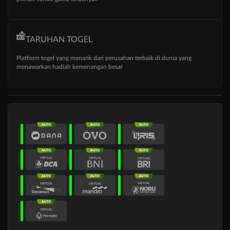
TARUHAN TOGEL
Platform togel yang menarik dari perusahan terbaik di dunia yang
menawarkan hadiah kemenangan besar