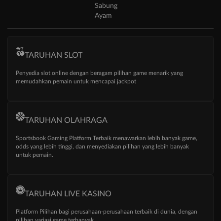
Sabung
Ayam
TARUHAN SLOT
Penyedia slot online dengan beragam pilihan game menarik yang
memudahkan pemain untuk mencapai jackpot
TARUHAN OLAHRAGA
Sportsbook Gaming Platform Terbaik menawarkan lebih banyak game,
odds yang lebih tinggi, dan menyediakan pilihan yang lebih banyak
untuk pemain.
TARUHAN LIVE KASINO
Platform Pilihan bagi perusahaan-perusahaan terbaik di dunia, dengan
pilihan variasi game terbanyak