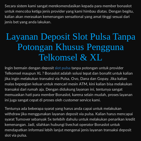
Secara sistem kami sangat merekomendasikan kepada para member bonaslot
untuk mencoba ketiga jenis provider yang kami himbau diatas. Dengan begitu,
kalian akan merasakan kemenangan sensational yang amat tinggi sesuai dari
jenis bet yang anda lakukan.
Layanan Deposit Slot Pulsa Tanpa
Potongan Khusus Pengguna
Telkomsel & XL
Ingin bermain dengan deposit
slot pulsa
tanpa potongan untuk provider
Telkomsel maupun XL ? Bonaslot adalah solusi tepat dan bonafit untuk kalian
jika ingin melakukan transaksi via Pulsa, Ovo, Dana dan Gopay. Jika kalian
malas bepergian keluar untuk mencari mesin ATM, kini kalian bisa melakukan
transaksi dari rumah aja. Dengan didukung layanan ini, tentunya sangat
memuaskan hati para member Bonaslot, karena selain mudah, proses layanan
ini juga sangat cepat di proses oleh customer service kami.
Tentunya ada beberapa syarat yang harus anda capai untuk melakukan
withdraw jika menggunakan layanan deposit via pulsa. Kalian harus mencapai
syarat Turnover sebanyak 5x terlebih dahulu untuk melakukan penarikan kredit
kemenangan. Jadi, silahkan hubungi livechat operator Bonaslot untuk
mendapatkan informasi lebih lanjut mengenai jenis layanan transaksi deposit
slot via pulsa.