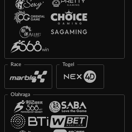
Race
Togel
Olahraga