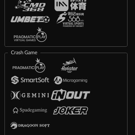
Crash Game