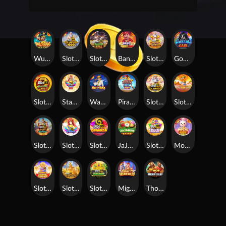
Wukong - Black Scatter
Slot88 Olympus 1000
Slot88 Mahjong Wins 3 Black Scatter
Bang Gacor 1000
Slot88 Gates of Olympus Super Scatter
Goyang Gaib
Slot88 Mahjong Wins 2
Starlight Princess 1000
Way of Ninja
Pirate Quest 1000
Slot88 Olympus
Slot88 Sweet Bonanza 1000
Slot88 Gates of Gatot Kaca 1000
Slot88 Princess
Slot88 Bonanza
JaJanan Pasar
Slot88 Rush
Mochi Mania 1000
Slot88 Sweet Bonanza Super Scatter
Slot88 Wisdom of Athena 1000
Slot88 Gems
Mighty Hercules
Thor vs Hercules