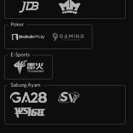
Poker
E-Sports
Sabung Ayam