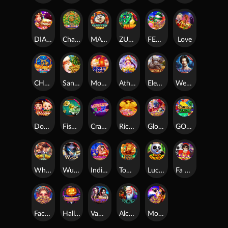
DIAO CHAN FA DA CAI
Challenge・Mayan Calendar
MASTER HAHA
ZUMA
FEATURE BUY・CHRISTMAS EXPRESS
Love
CHALLENGE・FU LU SHOU XI
Santa Claus
Money Meow
Athena
Elephant
Werewolf
Double Happiness
Fish Prawn Crab
Crazy 777
Rich & Happy
Glorious Kingdom
GOLDEN JADE
Who's The Boss
Wu Xia
India Treasure
Tomb Treasure
Lucky Panda
Fa Fa Monkey
Face Off
Halloween
Vampire
Alchemy
Moon Festival