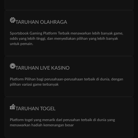
TARUHAN OLAHRAGA
Sportsbook Gaming Platform Terbaik menawarkan lebih banyak game,
odds yang lebih tinggi, dan menyediakan pilihan yang lebih banyak
untuk pemain.
TARUHAN LIVE KASINO
Platform Pilihan bagi perusahaan-perusahaan terbaik di dunia, dengan
pilihan variasi game terbanyak
TARUHAN TOGEL
Platform togel yang menarik dari perusahan terbaik di dunia yang
menawarkan hadiah kemenangan besar