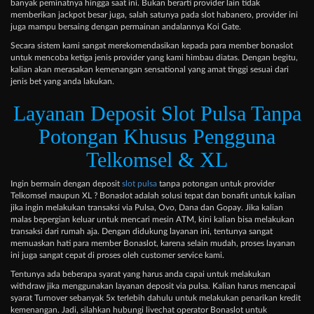
banyak peminatnya hingga saat ini. Bukan berarti provider lain tidak
memberikan jackpot besar juga, salah satunya pada slot habanero, provider ini
juga mampu bersaing dengan permainan andalannya Koi Gate.
Secara sistem kami sangat merekomendasikan kepada para member bonaslot
untuk mencoba ketiga jenis provider yang kami himbau diatas. Dengan begitu,
kalian akan merasakan kemenangan sensational yang amat tinggi sesuai dari
jenis bet yang anda lakukan.
Layanan Deposit Slot Pulsa Tanpa
Potongan Khusus Pengguna
Telkomsel & XL
Ingin bermain dengan deposit
slot pulsa
tanpa potongan untuk provider
Telkomsel maupun XL ? Bonaslot adalah solusi tepat dan bonafit untuk kalian
jika ingin melakukan transaksi via Pulsa, Ovo, Dana dan Gopay. Jika kalian
malas bepergian keluar untuk mencari mesin ATM, kini kalian bisa melakukan
transaksi dari rumah aja. Dengan didukung layanan ini, tentunya sangat
memuaskan hati para member Bonaslot, karena selain mudah, proses layanan
ini juga sangat cepat di proses oleh customer service kami.
Tentunya ada beberapa syarat yang harus anda capai untuk melakukan
withdraw jika menggunakan layanan deposit via pulsa. Kalian harus mencapai
syarat Turnover sebanyak 5x terlebih dahulu untuk melakukan penarikan kredit
kemenangan. Jadi, silahkan hubungi livechat operator Bonaslot untuk