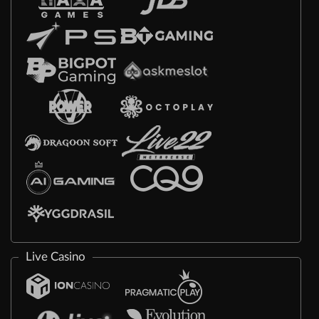
Live Casino