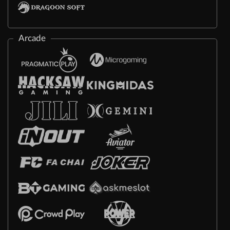
Arcade