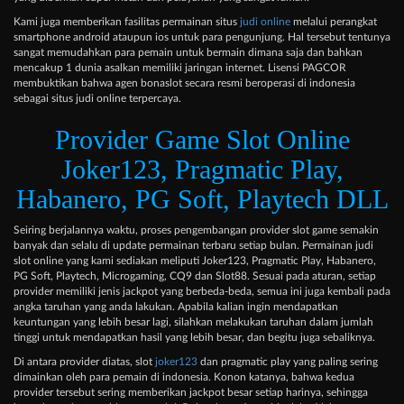
Kami juga memberikan fasilitas permainan situs
judi online
melalui perangkat
smartphone android ataupun ios untuk para pengunjung. Hal tersebut tentunya
sangat memudahkan para pemain untuk bermain dimana saja dan bahkan
mencakup 1 dunia asalkan memiliki jaringan internet. Lisensi PAGCOR
membuktikan bahwa agen bonaslot secara resmi beroperasi di indonesia
sebagai situs judi online terpercaya.
Provider Game Slot Online
Joker123, Pragmatic Play,
Habanero, PG Soft, Playtech DLL
Seiring berjalannya waktu, proses pengembangan provider slot game semakin
banyak dan selalu di update permainan terbaru setiap bulan. Permainan judi
slot online yang kami sediakan meliputi Joker123, Pragmatic Play, Habanero,
PG Soft, Playtech, Microgaming, CQ9 dan Slot88. Sesuai pada aturan, setiap
provider memiliki jenis jackpot yang berbeda-beda, semua ini juga kembali pada
angka taruhan yang anda lakukan. Apabila kalian ingin mendapatkan
keuntungan yang lebih besar lagi, silahkan melakukan taruhan dalam jumlah
tinggi untuk mendapatkan hasil yang lebih besar, dan begitu juga sebaliknya.
Di antara provider diatas, slot
joker123
dan pragmatic play yang paling sering
dimainkan oleh para pemain di indonesia. Konon katanya, bahwa kedua
provider tersebut sering memberikan jackpot besar setiap harinya, sehingga