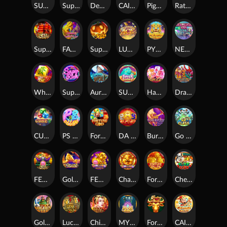
SUGAR TEDDY
Super Win
Deng Deng
CAISHEN-LUCKY SPREAD
Piggy Master
Rat of Wealth
Super Powerful
FANTASY - SOUTHEAST ASIA
Super Boom
LUCKY ACE
PYRAMID OF FLAMES
NECROMANCER SHA
What The FA
Super Rich
Aurora Wolf
SUPER LUCKY
Hand Of God
Dragon Boat Festival
CUBE?
PS Club
Fortune God
DA FU GUI
Burlesque 2
Go Clash
FEATURE BUY・SUPER POWERFUL
Golden Zongzi
FEATURE BUY - Golden Pig
Challenge・Golden Pig
Fortune Teller
Chef Husky
Golden Week
Lucky Poker 2
China Empress
MYSTIC LEGEND 2
Fortune Bull
CAISHEN DADDY