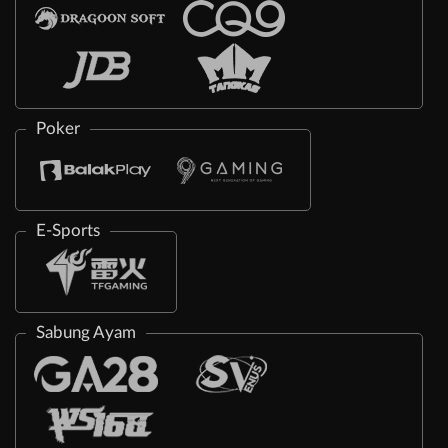
Poker
E-Sports
Sabung Ayam