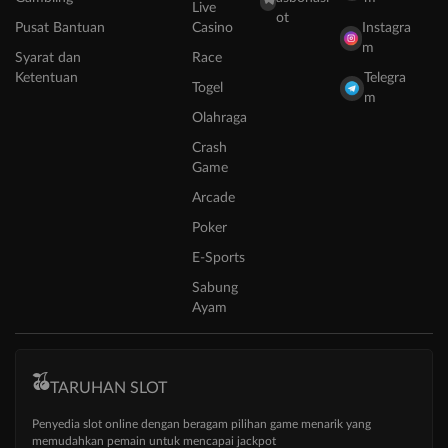
Live
ot
Pusat Bantuan
Casino
Instagra
m
Syarat dan
Race
Ketentuan
Telegra
Togel
m
Olahraga
Crash
Game
Arcade
Poker
E-Sports
Sabung
Ayam
TARUHAN SLOT
Penyedia slot online dengan beragam pilihan game menarik yang
memudahkan pemain untuk mencapai jackpot