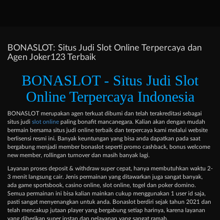
BONASLOT: Situs Judi Slot Online Terpercaya dan
Agen Joker123 Terbaik
BONASLOT - Situs Judi Slot
Online Terpercaya Indonesia
BONASLOT merupakan agen terkuat dibumi dan telah terakreditasi sebagai
situs judi
slot online
paling bonafit mancanegara. Kalian akan dengan mudah
bermain bersama situs judi online terbaik dan terpercaya kami melalui website
berlisensi resmi ini. Banyak keuntungan yang bisa anda dapatkan pada saat
bergabung menjadi member bonaslot seperti promo cashback, bonus welcome
new member, rollingan turnover dan masih banyak lagi.
Layanan proses deposit & withdraw super cepat, hanya membutuhkan waktu 2-
3 menit langsung cair. Jenis permainan yang ditawarkan juga sangat banyak,
ada game sportsbook, casino online, slot online, togel dan poker domino.
Semua permainan ini bisa kalian mainkan cukup menggunakan 1 user id saja,
pasti sangat menyenangkan untuk anda. Bonaslot berdiri sejak tahun 2021 dan
telah mencakup jutaan player yang bergabung setiap harinya, karena layanan
yang diberikan super instan dan pelayanan yang sangat ramah.