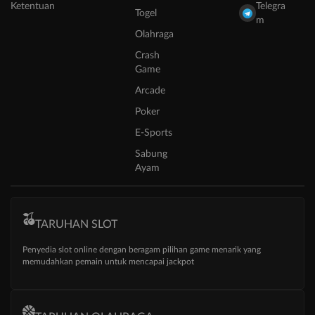
Ketentuan
Telegra
Togel
m
Olahraga
Crash
Game
Arcade
Poker
E-Sports
Sabung
Ayam
TARUHAN SLOT
Penyedia slot online dengan beragam pilihan game menarik yang
memudahkan pemain untuk mencapai jackpot