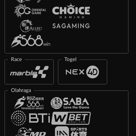
Race
Togel
Olahraga