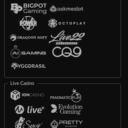
Live Casino