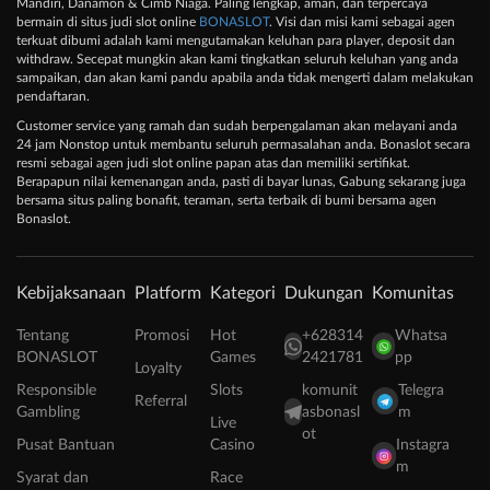
Mandiri, Danamon & Cimb Niaga. Paling lengkap, aman, dan terpercaya
bermain di situs judi slot online
BONASLOT
. Visi dan misi kami sebagai agen
terkuat dibumi adalah kami mengutamakan keluhan para player, deposit dan
withdraw. Secepat mungkin akan kami tingkatkan seluruh keluhan yang anda
sampaikan, dan akan kami pandu apabila anda tidak mengerti dalam melakukan
pendaftaran.
Customer service yang ramah dan sudah berpengalaman akan melayani anda
24 jam Nonstop untuk membantu seluruh permasalahan anda. Bonaslot secara
resmi sebagai agen judi slot online papan atas dan memiliki sertifikat.
Berapapun nilai kemenangan anda, pasti di bayar lunas, Gabung sekarang juga
bersama situs paling bonafit, teraman, serta terbaik di bumi bersama agen
Bonaslot.
Kebijaksanaan
Platform
Kategori
Dukungan
Komunitas
Tentang
Promosi
Hot
+628314
Whatsa
BONASLOT
Games
2421781
pp
Loyalty
Responsible
Slots
komunit
Telegra
Referral
Gambling
asbonasl
m
Live
ot
Pusat Bantuan
Casino
Instagra
m
Syarat dan
Race