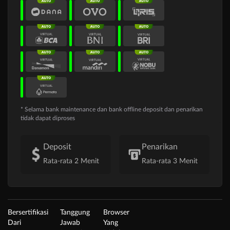
* Selama bank maintenance dan bank offline deposit dan penarikan
tidak dapat diproses
Deposit
Penarikan
Rata-rata 2 Menit
Rata-rata 3 Menit
Bersertifikasi
Tanggung
Browser
Dari
Jawab
Yang