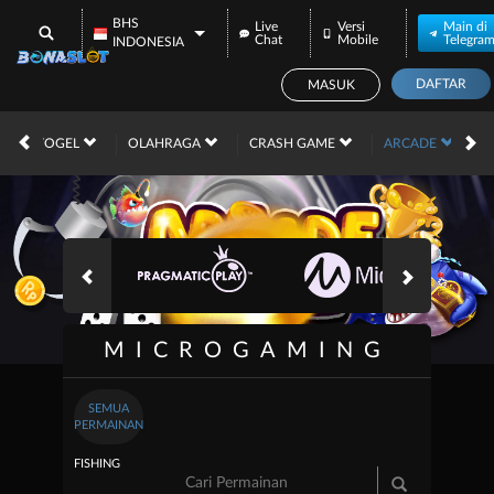
BHS
Live
Versi
Main di
Chat
Mobile
Telegra
INDONESIA
DAFTAR
MASUK
TOGEL
OLAHRAGA
CRASH GAME
ARCADE
MICROGAMING
SEMUA
PERMAINAN
FISHING