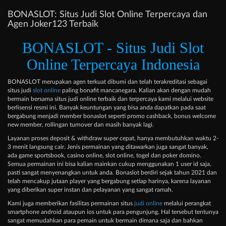
BONASLOT: Situs Judi Slot Online Terpercaya dan
Agen Joker123 Terbaik
BONASLOT - Situs Judi Slot
Online Terpercaya Indonesia
BONASLOT merupakan agen terkuat dibumi dan telah terakreditasi sebagai
situs judi
slot online
paling bonafit mancanegara. Kalian akan dengan mudah
bermain bersama situs judi online terbaik dan terpercaya kami melalui website
berlisensi resmi ini. Banyak keuntungan yang bisa anda dapatkan pada saat
bergabung menjadi member bonaslot seperti promo cashback, bonus welcome
new member, rollingan turnover dan masih banyak lagi.
Layanan proses deposit & withdraw super cepat, hanya membutuhkan waktu 2-
3 menit langsung cair. Jenis permainan yang ditawarkan juga sangat banyak,
ada game sportsbook, casino online, slot online, togel dan poker domino.
Semua permainan ini bisa kalian mainkan cukup menggunakan 1 user id saja,
pasti sangat menyenangkan untuk anda. Bonaslot berdiri sejak tahun 2021 dan
telah mencakup jutaan player yang bergabung setiap harinya, karena layanan
yang diberikan super instan dan pelayanan yang sangat ramah.
Kami juga memberikan fasilitas permainan situs
judi online
melalui perangkat
smartphone android ataupun ios untuk para pengunjung. Hal tersebut tentunya
sangat memudahkan para pemain untuk bermain dimana saja dan bahkan