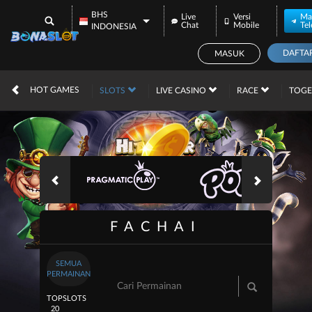
BHS
Live
Versi
Ma
Chat
Mobile
Te
INDONESIA
DAFTA
MASUK
IDR
12,664,990,
HOT GAMES
SLOTS
LIVE CASINO
RACE
TOG
FACHAI
SEMUA
PERMAINAN
TOP
SLOTS
20