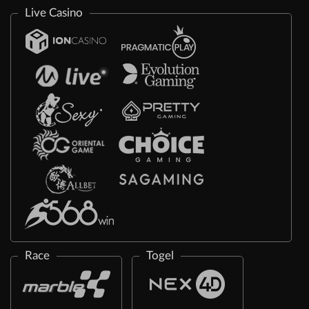
Live Casino
Race
Togel