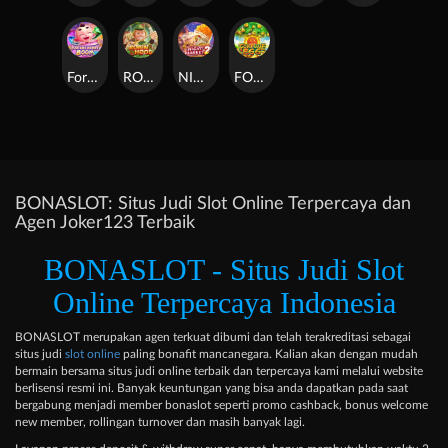
Fortune Money Boom
ROBIN HOOD
NIGHT MARKET 2
FORTUNE EGG
BONASLOT: Situs Judi Slot Online Terpercaya dan
Agen Joker123 Terbaik
BONASLOT - Situs Judi Slot
Online Terpercaya Indonesia
BONASLOT merupakan agen terkuat dibumi dan telah terakreditasi sebagai
situs judi
slot online
paling bonafit mancanegara. Kalian akan dengan mudah
bermain bersama situs judi online terbaik dan terpercaya kami melalui website
berlisensi resmi ini. Banyak keuntungan yang bisa anda dapatkan pada saat
bergabung menjadi member bonaslot seperti promo cashback, bonus welcome
new member, rollingan turnover dan masih banyak lagi.