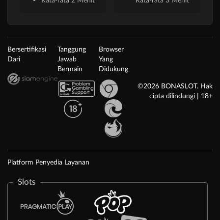
Rata-rata 2 Menit
Rata-rata 3 Menit
Bersertifikasi
Tanggung
Browser
Dari
Jawab
Yang
Bermain
Didukung
©2026 BONASLOT. Hak
cipta dilindungi | 18+
Platform Penyedia Layanan
Slots