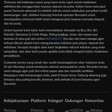
Tentunya ada beberapa syarat yang harus anda capai untuk melakukan
withdraw jika menggunakan layanan deposit via pulsa. Kalian harus mencapai
syarat Turnover sebanyak 5x terlebih dahulu untuk melakukan penarikan kredit
kemenangan. Jadi, silahkan hubungi livechat operator Bonaslot untuk
mendapatkan informasi lebih lanjut mengenai jenis layanan transaksi deposit
slot via pulsa.
Untuk layanan bank lokal, kami menyediakan transaksi via Bca, Bni, Bri,
Mandiri, Danamon & Cimb Niaga. Paling lengkap, aman, dan terpercaya
bermain di situs judi slot online
BONASLOT
. Visi dan misi kami sebagai agen
terkuat dibumi adalah kami mengutamakan keluhan para player, deposit dan
withdraw. Secepat mungkin akan kami tingkatkan seluruh keluhan yang anda
sampaikan, dan akan kami pandu apabila anda tidak mengerti dalam melakukan
pendaftaran.
Customer service yang ramah dan sudah berpengalaman akan melayani anda
24 jam Nonstop untuk membantu seluruh permasalahan anda. Bonaslot secara
resmi sebagai agen judi slot online papan atas dan memiliki sertifikat.
Berapapun nilai kemenangan anda, pasti di bayar lunas, Gabung sekarang juga
bersama situs paling bonafit, teraman, serta terbaik di bumi bersama agen
Bonaslot.
Kebijaksanaan
Platform
Kategori
Dukungan
Komunitas
Tentang
Promosi
Hot
+628314
Whatsa