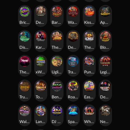
Brick Snake 2000
Deadwood xNudge
Barbarian Fury
Warrior Graveyard xNudge
Kiss My Chainsaw
Apocalypse Super xNudge
Disturbed
Karen Maneater
The Border
Dead Men Walking
The Cage
Blood Diamond
The Rave
xWays Hoarder xSplit
Ugliest Catch
Tractor Beam
Punk Rocker
Legion X
True kult
Tomb of Nefertiti
Benji Killed in Vegas
Roadkill
East Coast Vs West Coast
Devil's Crossroad
Walk of Shame
Land of the Free
DJ Psycho
Space Donkey
Whacked
Nexus Tombstone RIP