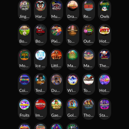
Jingle Balls
Harlequin Carnival
Munchies
Dragon Tribe
Remember Gulag
Owls
Bonus Bunnies
Book Of Shadows
Pixies vs Pirates
Tomb of Akhenaten
Outsourced: Payday
Hot Nudge
Monkey's Gold xPays
Ice Ice Yeti
Little Bighorn
Mayan Magic Wildfire
Manhattan Goes Wild
The Creepy Carnival
Coins of Fortune
Tesla Jolt
Dungeon Quest
WiXX
Tombstone
Hot 4 Cash
Fruits
Immortal Fruits
Gaelic Gold
Golden Genie And The Walking Wilds
Thor: Hammer Time
Starstruck