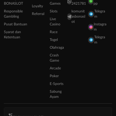
BONASLOT
Games
2421781
pp
Loyalty
Responsible
Slots
komunit
Telegra
Referral
Gambling
asbonasl
m
Live
ot
Pusat Bantuan
Casino
Instagra
m
Syarat dan
Race
Ketentuan
Telegra
Togel
m
Olahraga
Crash
Game
Arcade
Poker
E-Sports
Sabung
Ayam