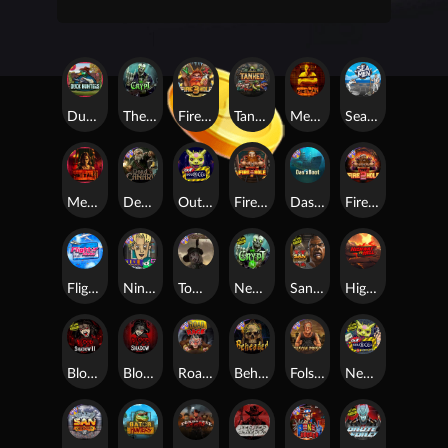
Duck Hunters
The Crypt
Fire in the Hole 3
Tanked
Mental
Seamen
Mental 2
Dead Canary
Outsourced
Fire In The Hole xBomb
Das xBoot
Fire in the Hole 2
Flight Mode
Nine To Five
Tombstone RIP
Nexus The Crypt
San Quentin 2: Death Row
Highway to Hell
Blood & Shadow 2
Blood & Shadow
Road Rage
Beheaded
Folsom Prison
Nexus Outsourced