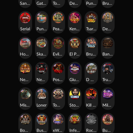
San Quentin xWays
Gator Hunters
Tombstone Slaughter
Dead, Dead, or Deader
Punk Rocker 2
Brute Force
Serial
Punk Toilet
Pearl Harbor
Kenneth Must Die
Tsar Wars
Deadwood R.I.P
Home of the Brave
Skate or Die
Evil Goblins xBomb
El Pasa Gunfight xNudge
Brute Force: Alien Onslaught
Bangkok Hilton
Nexus Fire In The Hole xBomb
Nexus Blood & Shadow
Possessed
Gluttony
D Day
True Grit Redemption
Misery Mining
Loner
Tombstone No Mercy
Stockholm Syndrome
Kill Em All
Milky Ways
Bounty Hunters xNudge®
Bushido Way xNudge
xWays Hoarder 2
Infectious 5 xWays
Rock Bottom
Buffalo Hunter