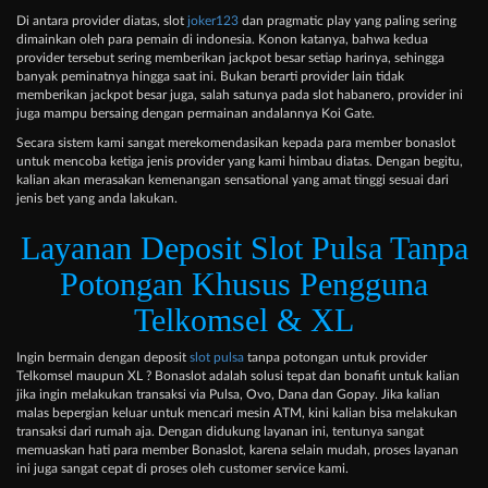
Di antara provider diatas, slot
joker123
dan pragmatic play yang paling sering
dimainkan oleh para pemain di indonesia. Konon katanya, bahwa kedua
provider tersebut sering memberikan jackpot besar setiap harinya, sehingga
banyak peminatnya hingga saat ini. Bukan berarti provider lain tidak
memberikan jackpot besar juga, salah satunya pada slot habanero, provider ini
juga mampu bersaing dengan permainan andalannya Koi Gate.
Secara sistem kami sangat merekomendasikan kepada para member bonaslot
untuk mencoba ketiga jenis provider yang kami himbau diatas. Dengan begitu,
kalian akan merasakan kemenangan sensational yang amat tinggi sesuai dari
jenis bet yang anda lakukan.
Layanan Deposit Slot Pulsa Tanpa
Potongan Khusus Pengguna
Telkomsel & XL
Ingin bermain dengan deposit
slot pulsa
tanpa potongan untuk provider
Telkomsel maupun XL ? Bonaslot adalah solusi tepat dan bonafit untuk kalian
jika ingin melakukan transaksi via Pulsa, Ovo, Dana dan Gopay. Jika kalian
malas bepergian keluar untuk mencari mesin ATM, kini kalian bisa melakukan
transaksi dari rumah aja. Dengan didukung layanan ini, tentunya sangat
memuaskan hati para member Bonaslot, karena selain mudah, proses layanan
ini juga sangat cepat di proses oleh customer service kami.