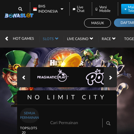
BHS
Live
Versi
Mai
Chat
Mobile
Tel
INDONESIA
DAFTA
MASUK
IDR
12,666,108,
HOT GAMES
SLOTS
LIVE CASINO
RACE
TOG
NO LIMIT CITY
SEMUA
PERMAINAN
TOP
SLOTS
20