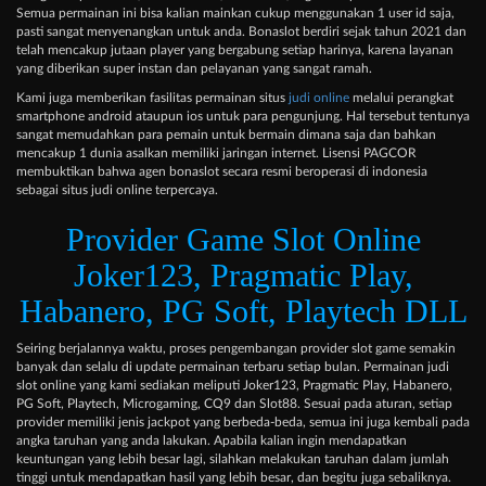
Semua permainan ini bisa kalian mainkan cukup menggunakan 1 user id saja,
pasti sangat menyenangkan untuk anda. Bonaslot berdiri sejak tahun 2021 dan
telah mencakup jutaan player yang bergabung setiap harinya, karena layanan
yang diberikan super instan dan pelayanan yang sangat ramah.
Kami juga memberikan fasilitas permainan situs
judi online
melalui perangkat
smartphone android ataupun ios untuk para pengunjung. Hal tersebut tentunya
sangat memudahkan para pemain untuk bermain dimana saja dan bahkan
mencakup 1 dunia asalkan memiliki jaringan internet. Lisensi PAGCOR
membuktikan bahwa agen bonaslot secara resmi beroperasi di indonesia
sebagai situs judi online terpercaya.
Provider Game Slot Online
Joker123, Pragmatic Play,
Habanero, PG Soft, Playtech DLL
Seiring berjalannya waktu, proses pengembangan provider slot game semakin
banyak dan selalu di update permainan terbaru setiap bulan. Permainan judi
slot online yang kami sediakan meliputi Joker123, Pragmatic Play, Habanero,
PG Soft, Playtech, Microgaming, CQ9 dan Slot88. Sesuai pada aturan, setiap
provider memiliki jenis jackpot yang berbeda-beda, semua ini juga kembali pada
angka taruhan yang anda lakukan. Apabila kalian ingin mendapatkan
keuntungan yang lebih besar lagi, silahkan melakukan taruhan dalam jumlah
tinggi untuk mendapatkan hasil yang lebih besar, dan begitu juga sebaliknya.