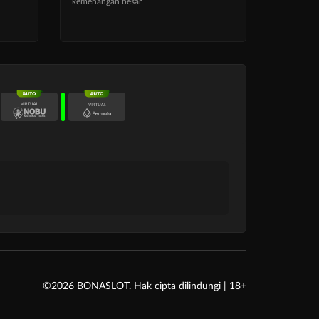
kemenangan besar
©2026 BONASLOT. Hak cipta dilindungi | 18+