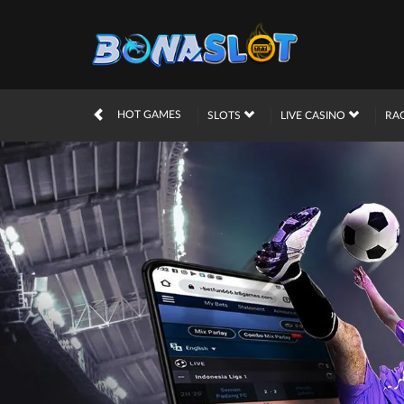
HOT GAMES
SLOTS
LIVE CASINO
RA