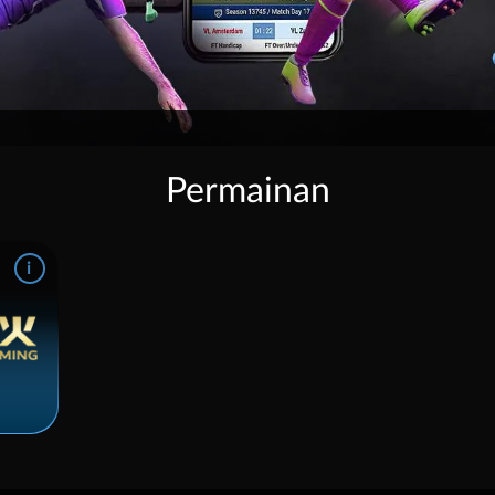
Permainan
i