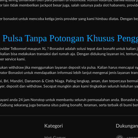
ling sering dimainkan oleh para pemain di indonesia. Konon katanya, bahwa kedua pr
er lain tidak memberikan jackpot besar juga, salah satunya pada slot habanero, pro
 bonaslot untuk mencoba ketiga jenis provider yang kami himbau diatas. Dengan be
t Pulsa Tanpa Potongan Khusus Pen
ider Telkomsel maupun XL ? Bonaslot adalah solusi tepat dan bonafit untuk kalian j
 kalian bisa melakukan transaksi dari rumah aja. Dengan didukung layanan ini, tent
er service kami.
ukan withdraw jika menggunakan layanan deposit via pulsa. Kalian harus mencapai s
ator Bonaslot untuk mendapatkan informasi lebih lanjut mengenai jenis layanan transa
i, Bri, Mandiri, Danamon & Cimb Niaga. Paling lengkap, aman, dan terpercaya bermain 
er, deposit dan withdraw. Secepat mungkin akan kami tingkatkan seluruh keluhan y
yani anda 24 jam Nonstop untuk membantu seluruh permasalahan anda. Bonaslot secar
, Gabung sekarang juga bersama situs paling bonafit, teraman, serta terbaik di bumi b
Kategori
Dukungan