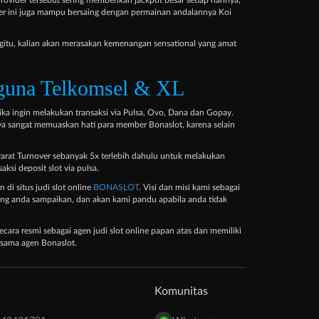
ovider tersebut sering memberikan jackpot besar setiap harinya,
vider ini juga mampu bersaing dengan permainan andalannya Koi
gitu, kalian akan merasakan kemenangan sensational yang amat
gguna Telkomsel & XL
ika ingin melakukan transaksi via Pulsa, Ovo, Dana dan Gopay.
unya sangat memuaskan hati para member Bonaslot, karena selain
yarat Turnover sebanyak 5x terlebih dahulu untuk melakukan
ksi deposit slot via pulsa.
di situs judi slot online
BONASLOT
. Visi dan misi kami sebagai
ang anda sampaikan, dan akan kami pandu apabila anda tidak
a resmi sebagai agen judi slot online papan atas dan memiliki
ersama agen Bonaslot.
Komunitas