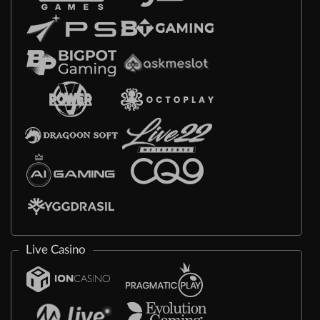
Live Casino