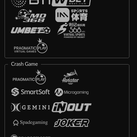
Crash Game