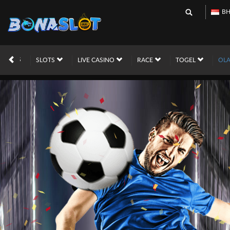
BH
 GAMES
SLOTS
LIVE CASINO
RACE
TOGEL
OL