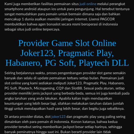
Kami juga memberikan fasilitas permainan situs
judi online
melalui perangkat
smartphone android ataupun ios untuk para pengunjung. Hal tersebut tentunya
sangat memudahkan para pemain untuk bermain dimana saja dan bahkan
mencakup 1 dunia asalkan memiliki jaringan internet. Lisensi PAGCOR
membuktikan bahwa agen bonaslot secara resmi beroperasi di indonesia
sebagai situs judi online terpercaya.
Provider Game Slot Online
Joker123, Pragmatic Play,
Habanero, PG Soft, Playtech DLL
Seiring berjalannya waktu, proses pengembangan provider slot game semakin
banyak dan selalu di update permainan terbaru setiap bulan. Permainan judi
slot online yang kami sediakan meliputi Joker123, Pragmatic Play, Habanero,
PG Soft, Playtech, Microgaming, CQ9 dan Slot88. Sesuai pada aturan, setiap
provider memiliki jenis jackpot yang berbeda-beda, semua ini juga kembali pada
angka taruhan yang anda lakukan. Apabila kalian ingin mendapatkan
keuntungan yang lebih besar lagi, silahkan melakukan taruhan dalam jumlah
tinggi untuk mendapatkan hasil yang lebih besar, dan begitu juga sebaliknya.
Di antara provider diatas, slot
joker123
dan pragmatic play yang paling sering
dimainkan oleh para pemain di indonesia. Konon katanya, bahwa kedua
provider tersebut sering memberikan jackpot besar setiap harinya, sehingga
banyak peminatnya hingga saat ini. Bukan berarti provider lain tidak