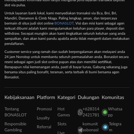
mendapatkan informasi lebih lanjut mengenai jenis layanan transaksi deposit
slot via pulsa.
Untuk layanan bank lokal, kami menyediakan transaksi via Bca, Bni, Bri,
Mandiri, Danamon & Cimb Niaga. Paling lengkap, aman, dan terpercaya
bermain di situs judi slot online
BONASLOT
. Visi dan misi kami sebagai agen
terkuat dibumi adalah kami mengutamakan keluhan para player, deposit dan
withdraw. Secepat mungkin akan kami tingkatkan seluruh keluhan yang anda
sampaikan, dan akan kami pandu apabila anda tidak mengerti dalam melakukan
pendaftaran.
Customer service yang ramah dan sudah berpengalaman akan melayani anda
24 jam Nonstop untuk membantu seluruh permasalahan anda. Bonaslot secara
resmi sebagai agen judi slot online papan atas dan memiliki sertifikat.
Berapapun nilai kemenangan anda, pasti di bayar lunas, Gabung sekarang juga
bersama situs paling bonafit, teraman, serta terbaik di bumi bersama agen
Bonaslot.
Kebijaksanaan
Platform
Kategori
Dukungan
Komunitas
Tentang
Promosi
Hot
+628314
Whatsa
BONASLOT
Games
2421781
pp
Loyalty
Responsible
Slots
komunit
Telegra
Referral
Gambling
asbonasl
m
Live