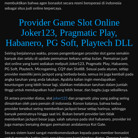
membuktikan bahwa agen bonaslot secara resmi beroperasi di indonesia
sebagai situs judi online terpercaya.
Provider Game Slot Online
Joker123, Pragmatic Play,
Habanero, PG Soft, Playtech DLL
Seiring berjalannya waktu, proses pengembangan provider slot game semakin
banyak dan selalu di update permainan terbaru setiap bulan. Permainan judi
slot online yang kami sediakan meliputi Joker123, Pragmatic Play, Habanero,
PG Soft, Playtech, Microgaming, CQ9 dan Slot88. Sesuai pada aturan, setiap
provider memiliki jenis jackpot yang berbeda-beda, semua ini juga kembali pada
angka taruhan yang anda lakukan. Apabila kalian ingin mendapatkan
keuntungan yang lebih besar lagi, silahkan melakukan taruhan dalam jumlah
tinggi untuk mendapatkan hasil yang lebih besar, dan begitu juga sebaliknya.
Di antara provider diatas, slot
joker123
dan pragmatic play yang paling sering
dimainkan oleh para pemain di indonesia. Konon katanya, bahwa kedua
provider tersebut sering memberikan jackpot besar setiap harinya, sehingga
banyak peminatnya hingga saat ini. Bukan berarti provider lain tidak
memberikan jackpot besar juga, salah satunya pada slot habanero, provider ini
juga mampu bersaing dengan permainan andalannya Koi Gate.
Secara sistem kami sangat merekomendasikan kepada para member bonaslot