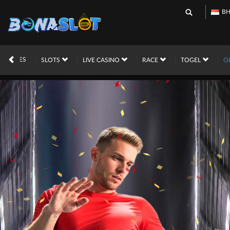
BH
T GAMES
SLOTS
LIVE CASINO
RACE
TOGEL
O